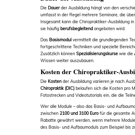
Die
Dauer
der Ausbildung hängt von den verschi
umfasst in der Regel mehrere Seminare, die übe
Insgesamt kann die Chiropraktiker-Ausbildung i
sie häufig
berufsbegleitend
angeboten wird.
Das
Basismodul
vermittelt die grundlegenden Te
fortgeschrittene Techniken und spezielle Bereic
Zusätzlich können
Spezialisierungskurse
wie die
Wissen weiter auszubauen.
Kosten der Chiropraktiker-Ausb
Die
Kosten
der Ausbildung variieren je nach Au
Chiropraktik (DIC)
belaufen sich die Kosten pro M
Fotostrecken und Videotutorials ein, die die Tei
Wer alle Module – also das Basis- und Aufbaumod
zwischen
2100 und 3100 Euro
für die gesamte Au
Rabatte gewährt werden, wenn mehrere Module 
des Basis- und Aufbaumoduls zum Beispiel bis 