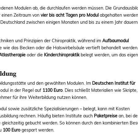
edenen Modulen ab, die durchlaufen werden müssen. Die Grundausbil
r einen Zeitraum von
vier bis acht Tagen pro Modul
abgehalten werden
n Deutschland zwischen einigen Monaten und bis zu einem Jahr dauern
chniken und Prinzipien der Chiropraktik, während im
Aufbaumodul
he wie das Becken oder die Halswirbelsäule vertieft behandelt werden
Atlastherapie
oder die
Kinderchiropraktik
belegt werden, um das eige
ildung
sbildungsstätte und den gewählten Modulen. Im
Deutschen Institut für
odul in der Regel auf
1100 Euro
. Dies schließt Materialien wie Skripte,
lnehmer für ihre Weiterbildung nutzen können.
ul sowie zusätzliche Spezialisierungen – belegt, kann mit Kosten
sbildung rechnen. Häufig bieten Institute auch
Paketpreise
an, bei d
gleichzeitig gebucht werden. So können durch den kombinierten Be
zu
100 Euro
gespart werden.