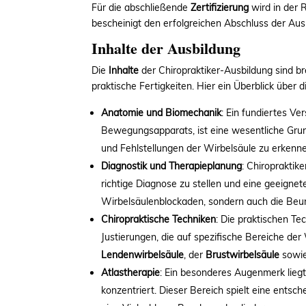
Für die abschließende
Zertifizierung
wird in der 
bescheinigt den erfolgreichen Abschluss der Ausbil
Inhalte der Ausbildung
Die
Inhalte
der Chiropraktiker-Ausbildung sind b
praktische Fertigkeiten. Hier ein Überblick über 
Anatomie und Biomechanik
: Ein fundiertes V
Bewegungsapparats, ist eine wesentliche Grun
und Fehlstellungen der Wirbelsäule zu erkenn
Diagnostik und Therapieplanung
: Chiropraktik
richtige Diagnose zu stellen und eine geeignet
Wirbelsäulenblockaden, sondern auch die Be
Chiropraktische Techniken
: Die praktischen Te
Justierungen, die auf spezifische Bereiche de
Lendenwirbelsäule
, der
Brustwirbelsäule
sowi
Atlastherapie
: Ein besonderes Augenmerk liegt
konzentriert. Dieser Bereich spielt eine ents