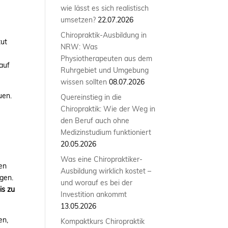
wie lässt es sich realistisch
umsetzen?
22.07.2026
Chiropraktik-Ausbildung in
tut
NRW: Was
u
Physiotherapeuten aus dem
 auf
Ruhrgebiet und Umgebung
wissen sollten
08.07.2026
uen.
Quereinstieg in die
Chiropraktik: Wie der Weg in
den Beruf auch ohne
Medizinstudium funktioniert
20.05.2026
Was eine Chiropraktiker-
ten
Ausbildung wirklich kostet –
gen.
und worauf es bei der
is zu
Investition ankommt
13.05.2026
en,
Kompaktkurs Chiropraktik