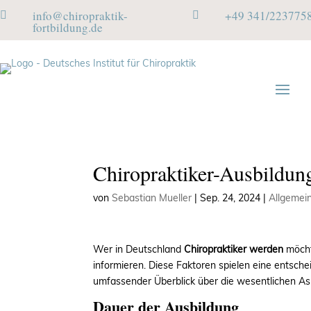
info@chiropraktik-
+49 341/223775


fortbildung.de
Chiropraktiker-Ausbildun
von
Sebastian Mueller
|
Sep. 24, 2024
|
Allgemei
Wer in Deutschland
Chiropraktiker werden
möchte
informieren. Diese Faktoren spielen eine entsch
umfassender Überblick über die wesentlichen As
Dauer der Ausbildung