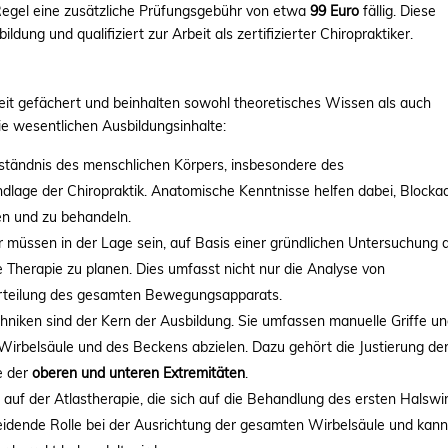
Regel eine zusätzliche Prüfungsgebühr von etwa
99 Euro
fällig. Diese
dung und qualifiziert zur Arbeit als zertifizierter Chiropraktiker.
reit gefächert und beinhalten sowohl theoretisches Wissen als auch
die wesentlichen Ausbildungsinhalte:
erständnis des menschlichen Körpers, insbesondere des
dlage der Chiropraktik. Anatomische Kenntnisse helfen dabei, Blocka
en und zu behandeln.
er müssen in der Lage sein, auf Basis einer gründlichen Untersuchung 
e Therapie zu planen. Dies umfasst nicht nur die Analyse von
urteilung des gesamten Bewegungsapparats.
chniken sind der Kern der Ausbildung. Sie umfassen manuelle Griffe u
r Wirbelsäule und des Beckens abzielen. Dazu gehört die Justierung de
e der
oberen und unteren Extremitäten
.
 auf der Atlastherapie, die sich auf die Behandlung des ersten Halswi
cheidende Rolle bei der Ausrichtung der gesamten Wirbelsäule und kan