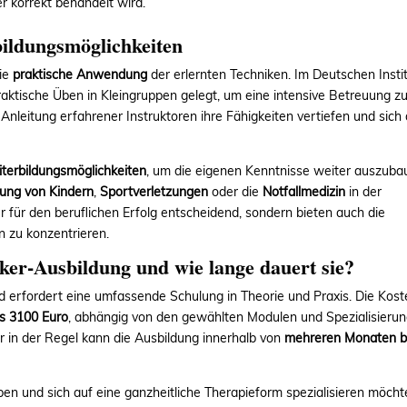
r korrekt behandelt wird.
ildungsmöglichkeiten
die
praktische Anwendung
der erlernten Techniken. Im Deutschen Insti
raktische Üben in Kleingruppen gelegt, um eine intensive Betreuung z
Anleitung erfahrener Instruktoren ihre Fähigkeiten vertiefen und sich
terbildungsmöglichkeiten
, um die eigenen Kenntnisse weiter auszuba
ung von Kindern
,
Sportverletzungen
oder die
Notfallmedizin
in der
ur für den beruflichen Erfolg entscheidend, sondern bieten auch die
n zu konzentrieren.
iker-Ausbildung und wie lange dauert sie?
d erfordert eine umfassende Schulung in Theorie und Praxis. Die Kos
is 3100 Euro
, abhängig von den gewählten Modulen und Spezialisierun
er in der Regel kann die Ausbildung innerhalb von
mehreren Monaten b
ben und sich auf eine ganzheitliche Therapieform spezialisieren möcht