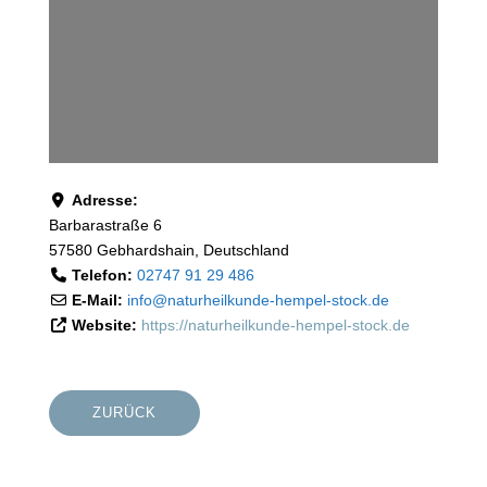
Adresse:
Barbarastraße 6
57580
Gebhardshain
,
Deutschland
Telefon:
02747 91 29 486
E-Mail:
info
@
naturheilkunde-hempel-stock.de
Website:
https://naturheilkunde-hempel-stock.de
ZURÜCK