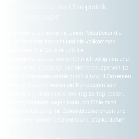
Was Teilnehmer zur Chiropraktik
Ausbildung sagen
„Ich habe zusammen mit einem Mitarbeiter die
Kurse in Berlin besucht und bin vollkommen
begeistert. Die Struktur und die
Herangehensweise waren für mich völlig neu und
haben mich überzeugt. Die kleine Gruppe von 12
bzw. 15 Personen wurde durch 3 bzw. 4 Dozenten
betreut. Dadurch waren die Korrekturen sehr
intensiv und man wurde von Tag zu Tag besser,
sodass ich heute sagen kann, ich fühle mich
sicher im Umgang mit Gelenkblockierungen und
kann diese schnell effizient lösen. Danke dafür!“